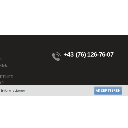
+43
(76) 126-76-07
EN
BEIT
ARTNER
EN
Z
e Informationen
AKZEPTIEREN