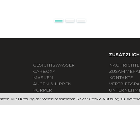
ZUSÄTZLICH
GESICHTSWASSER
NACHRICHT
СARBOXY
ZUSAMMERAR
MASKEN
KONTAKTE
AUGEN & LIPPEN
VERTRIEBSP
KÖRPER
UNTERNEHM
ME
REISEKIT
DATENSCHUT
isten. Mit Nutzung der Webseite stimmen Sie der Cookie-Nutzung zu.
Weiter
FAQ