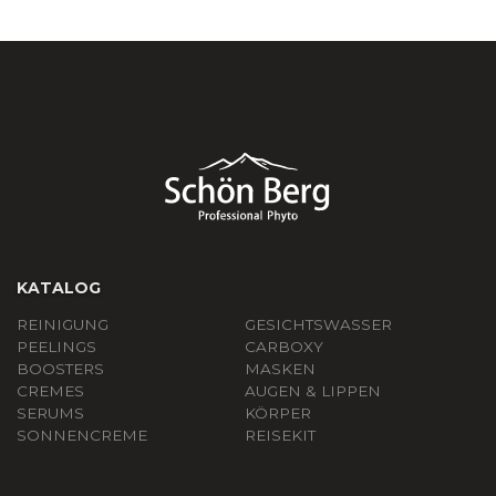
KATALOG
REINIGUNG
GESICHTSWASSER
PEELINGS
СARBOXY
BOOSTERS
MASKEN
CREMES
AUGEN & LIPPEN
SERUMS
KÖRPER
SONNENCREME
REISEKIT